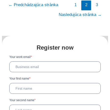
Stránkovanie
←
Predchádzajúca stránka
1
2
3
príspevkov
Nasledujúca stránka
→
Register now
Your work email
*
Your first name
*
Your second name
*