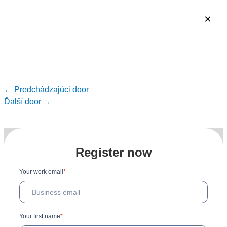
Preskočiť
×
×
×
na
obsah
Navigácia
←
Predchádzajúci door
v
Ďalší door
→
článku
Register now
Your work email
*
Your first name
*