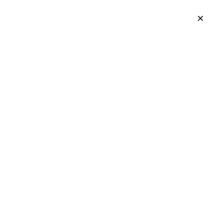
×
×
×