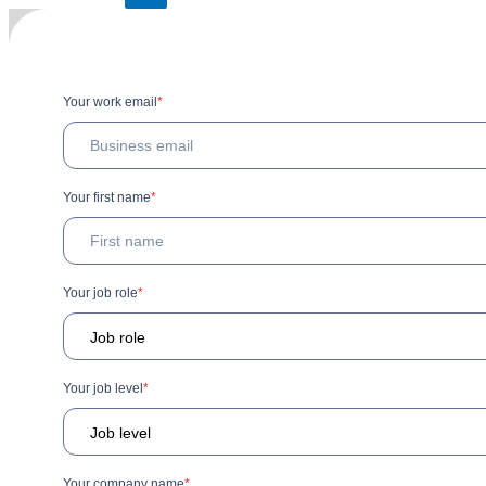
príspevkov
Your work email
*
Your first name
*
Your job role
*
Your job level
*
Your company name
*